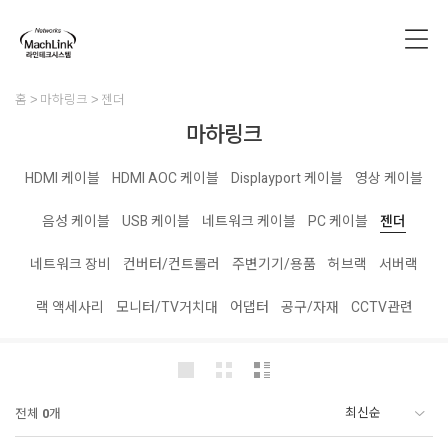
홈
마하링크
젠더
마하링크
HDMI 케이블
HDMI AOC 케이블
Displayport 케이블
영상 케이블
음성 케이블
USB 케이블
네트워크 케이블
PC 케이블
젠더
네트워크 장비
컨버터/컨트롤러
주변기기/용품
허브랙
서버랙
랙 액세사리
모니터/TV거치대
어댑터
공구/자재
CCTV관련
전체
0
개