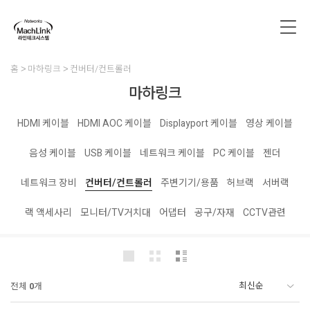
홈
마하링크
컨버터/컨트롤러
마하링크
HDMI 케이블
HDMI AOC 케이블
Displayport 케이블
영상 케이블
음성 케이블
USB 케이블
네트워크 케이블
PC 케이블
젠더
네트워크 장비
컨버터/컨트롤러
주변기기/용품
허브랙
서버랙
랙 액세사리
모니터/TV거치대
어댑터
공구/자재
CCTV관련
전체
0
개