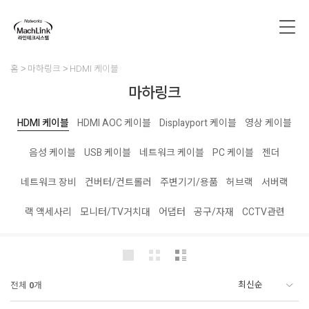
홈
마하링크
HDMI 케이블
마하링크
HDMI 케이블
HDMI AOC 케이블
Displayport 케이블
영상 케이블
음성 케이블
USB 케이블
네트워크 케이블
PC 케이블
젠더
네트워크 장비
컨버터/컨트롤러
주변기기/용품
허브랙
서버랙
랙 액세사리
모니터/TV거치대
어댑터
공구/자재
CCTV관련
전체
0
개