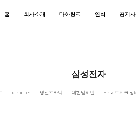
홈
회사소개
마하링크
연혁
공지사
삼성전자
트
x-Pointer
영신프라텍
대현멀티탭
HP 네트워크 장