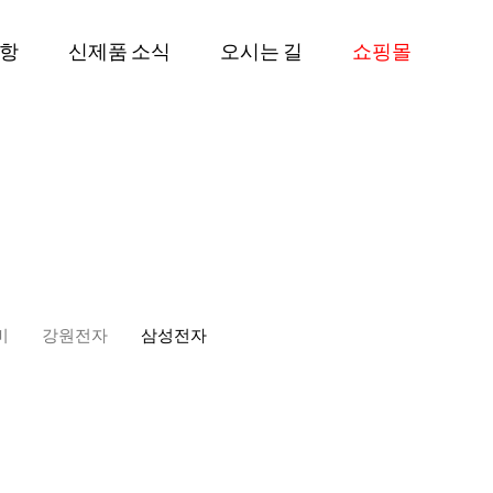
항
신제품 소식
오시는 길
쇼핑몰
비
강원전자
삼성전자