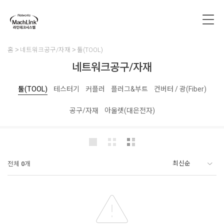
홈
네트워크공구/자재
툴(TOOL)
네트워크공구/자재
툴(TOOL)
테스터기
커플러
플러그&부트
컨버터 / 광(Fiber)
공구/자재
아울렛(대은전자)
전체
0
개