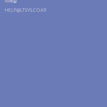
이메일
HELP@LTSYS.CO.KR